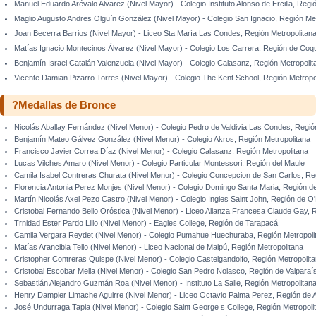
Manuel Eduardo Arévalo Alvarez (Nivel Mayor) - Colegio Instituto Alonso de Ercilla, Regi
Maglio Augusto Andres Olguín González (Nivel Mayor) - Colegio San Ignacio, Región Met
Joan Becerra Barrios (Nivel Mayor) - Liceo Sta María Las Condes, Región Metropolitan
Matías Ignacio Montecinos Álvarez (Nivel Mayor) - Colegio Los Carrera, Región de Co
Benjamín Israel Catalán Valenzuela (Nivel Mayor) - Colegio Calasanz, Región Metropolit
Vicente Damian Pizarro Torres (Nivel Mayor) - Colegio The Kent School, Región Metropo
?Medallas de Bronce
Nicolás Aballay Fernández (Nivel Menor) - Colegio Pedro de Valdivia Las Condes, Regió
Benjamín Mateo Gálvez González (Nivel Menor) - Colegio Akros, Región Metropolitana
Francisco Javier Correa Díaz (Nivel Menor) - Colegio Calasanz, Región Metropolitana
Lucas Vilches Amaro (Nivel Menor) - Colegio Particular Montessori, Región del Maule
Camila Isabel Contreras Churata (Nivel Menor) - Colegio Concepcion de San Carlos, Re
Florencia Antonia Perez Monjes (Nivel Menor) - Colegio Domingo Santa Maria, Región d
Martín Nicolás Axel Pezo Castro (Nivel Menor) - Colegio Ingles Saint John, Región de O
Cristobal Fernando Bello Oróstica (Nivel Menor) - Liceo Alianza Francesa Claude Gay, 
Trnidad Ester Pardo Lillo (Nivel Menor) - Eagles College, Región de Tarapacá
Camila Vergara Reydet (Nivel Menor) - Colegio Pumahue Huechuraba, Región Metropoli
Matías Arancibia Tello (Nivel Menor) - Liceo Nacional de Maipú, Región Metropolitana
Cristopher Contreras Quispe (Nivel Menor) - Colegio Castelgandolfo, Región Metropolit
Cristobal Escobar Mella (Nivel Menor) - Colegio San Pedro Nolasco, Región de Valparaí
Sebastián Alejandro Guzmán Roa (Nivel Menor) - Instituto La Salle, Región Metropolitan
Henry Dampier Limache Aguirre (Nivel Menor) - Liceo Octavio Palma Perez, Región de A
José Undurraga Tapia (Nivel Menor) - Colegio Saint George s College, Región Metropoli