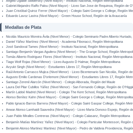
Ángelo Ugalde Swidersky (Nivel Mayor) - Instituto Nacional, Región Metropolitana
Gabriel Alejandro Raffo Palou (Nivel Mayor) - Liceo San Jose de Requinoa, Región de O
Juan Cristóbal Quiroz Ferrer (Nivel Mayor) - Colegio Saint George s College, Región Me
Eduardo Lavoz Lastra (Nivel Mayor) - Green House School, Región de la Araucanía
Medallas de Plata
Nicolás Mauricio Moreira Ávila (Nivel Menor) - Colegio Seminario Padre Alberto Hurtado
Daniel Yáñez Martínez (Nivel Menor) - Academia Fibonacci, Región Metropolitana
José Sandoval Tames (Nivel Menor) - Instituto Nacional, Región Metropolitana
Santiago Benjamín Vargas Aguilera (Nivel Menor) - The Grange School, Región Metropol
Tomás Alberto Rodriguez Flores (Nivel Menor) - Instituto Nacional, Región Metropolitana
Tiago Wolf Rojas (Nivel Menor) - Liceo Augusto D Halmar, Región Metropolitana
Avyukt Singh (Nivel Menor) - Estudiantes Libres 17, Región Metropolitana
Raúl Antonio Carrasco Mujica (Nivel Menor) - Liceo Bicentenario San Nicolás, Región d
Augusto Emilio Cardenas D'orlemont (Nivel Menor) - Estudiantes Libres 17, Región Metr
Santiago Zerené Alarcón (Nivel Menor) - Colegio Alborada, Región del Maule
Laura Del Pilar Cubillos Yáñez (Nivel Menor) - San Fernando College, Región de O'Higg
Martín Labbé Madrid (Nivel Menor) - Colegio The Kent School, Región Metropolitana
Alonso Benítez Kahn (Nivel Mayor) - Colegio Saint George s College, Región Metropolit
Pablo Ignacio Barros Barrera (Nivel Mayor) - Colegio Saint Gaspar College, Región Metr
Anwar Alonso Lamhaidi Saavedra (Nivel Mayor) - Liceo Marta Donoso Espejo, Región de
Juan Pablo Miralles Contreras (Nivel Mayor) - Colegio Calasanz, Región Metropolitana
Benjamín Matías Martínez Yañez (Nivel Mayor) - Colegio Particular Montessori, Región 
Benjamin Alonso Martinez Martinez (Nivel Mayor) - Pedro de Valdivia Providencia, Regió