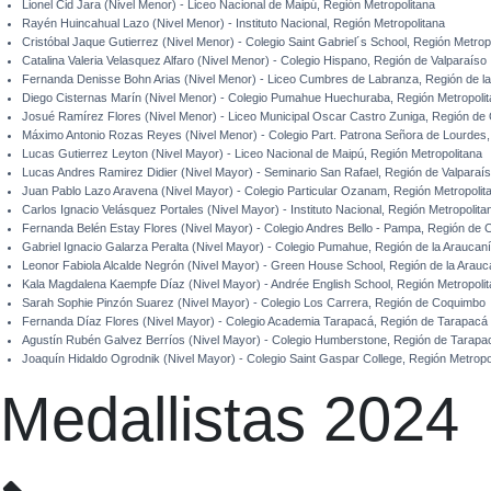
Lionel Cid Jara (Nivel Menor) - Liceo Nacional de Maipú, Región Metropolitana
Rayén Huincahual Lazo (Nivel Menor) - Instituto Nacional, Región Metropolitana
Cristóbal Jaque Gutierrez (Nivel Menor) - Colegio Saint Gabriel´s School, Región Metrop
Catalina Valeria Velasquez Alfaro (Nivel Menor) - Colegio Hispano, Región de Valparaíso
Fernanda Denisse Bohn Arias (Nivel Menor) - Liceo Cumbres de Labranza, Región de l
Diego Cisternas Marín (Nivel Menor) - Colegio Pumahue Huechuraba, Región Metropoli
Josué Ramírez Flores (Nivel Menor) - Liceo Municipal Oscar Castro Zuniga, Región de 
Máximo Antonio Rozas Reyes (Nivel Menor) - Colegio Part. Patrona Señora de Lourdes,
Lucas Gutierrez Leyton (Nivel Mayor) - Liceo Nacional de Maipú, Región Metropolitana
Lucas Andres Ramirez Didier (Nivel Mayor) - Seminario San Rafael, Región de Valparaí
Juan Pablo Lazo Aravena (Nivel Mayor) - Colegio Particular Ozanam, Región Metropolit
Carlos Ignacio Velásquez Portales (Nivel Mayor) - Instituto Nacional, Región Metropolita
Fernanda Belén Estay Flores (Nivel Mayor) - Colegio Andres Bello - Pampa, Región de
Gabriel Ignacio Galarza Peralta (Nivel Mayor) - Colegio Pumahue, Región de la Araucan
Leonor Fabiola Alcalde Negrón (Nivel Mayor) - Green House School, Región de la Arauc
Kala Magdalena Kaempfe Díaz (Nivel Mayor) - Andrée English School, Región Metropoli
Sarah Sophie Pinzón Suarez (Nivel Mayor) - Colegio Los Carrera, Región de Coquimbo
Fernanda Díaz Flores (Nivel Mayor) - Colegio Academia Tarapacá, Región de Tarapacá
Agustín Rubén Galvez Berríos (Nivel Mayor) - Colegio Humberstone, Región de Tarapa
Joaquín Hidaldo Ogrodnik (Nivel Mayor) - Colegio Saint Gaspar College, Región Metropo
Medallistas 2024